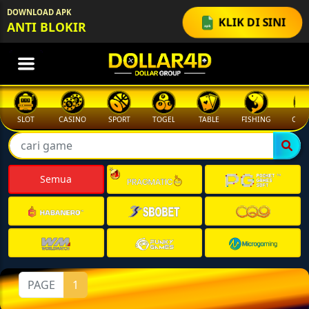
DOWNLOAD APK
KLIK DI SINI
ANTI BLOKIR
SLOT
CASINO
SPORT
TOGEL
TABLE
FISHING
COCK
Semua
PAGE
1