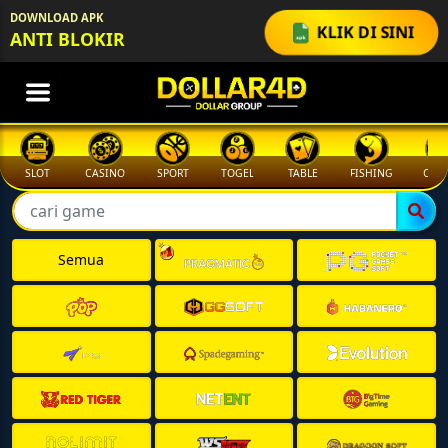
DOWNLOAD APK
KLIK DI SINI
ANTI BLOKIR
SLOT
CASINO
SPORT
TOGEL
TABLE
FISHING
COCK
Semua