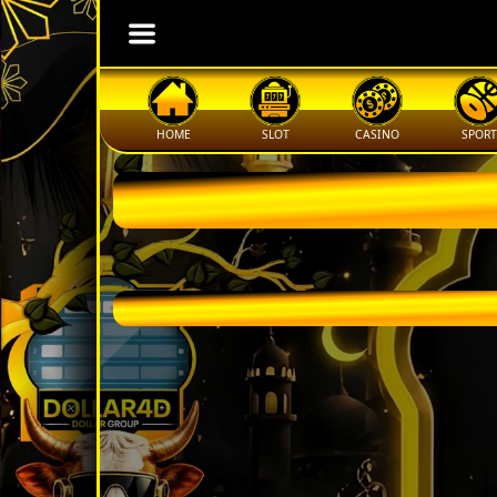
HOME
SLOT
CASINO
SPORT