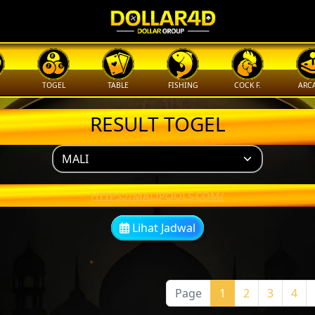
TOGEL
TABLE
FISHING
COCK F.
ARC
RESULT TOGEL
HTTPS://MALIPOOLS.COM/
Lihat Jadwal
Page
1
2
3
4