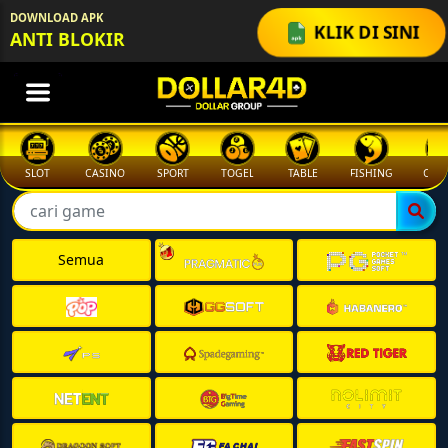
DOWNLOAD APK
KLIK DI SINI
ANTI BLOKIR
SLOT
CASINO
SPORT
TOGEL
TABLE
FISHING
COCK
Semua